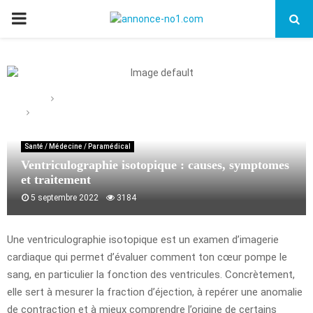
PRIMARY
MENU
Home
Santé / Médecine / Paramédical
Ventriculographie isotopique : causes, symptomes et
traitement
Santé / Médecine / Paramédical
Ventriculographie isotopique : causes, symptomes
et traitement
5 septembre 2022
3184
Une ventriculographie isotopique est un examen d’imagerie
cardiaque qui permet d’évaluer comment ton cœur pompe le
sang, en particulier la fonction des ventricules. Concrètement,
elle sert à mesurer la fraction d’éjection, à repérer une anomalie
de contraction et à mieux comprendre l’origine de certains