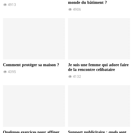
monde du bâtiment ?
4913
4906
Comment protéger sa maison ?
Je suis une femme qui adore faire
de la rencontre celibataire
4395
4132
Quelques exercices pour affiner
Support publicitaire : quels sont