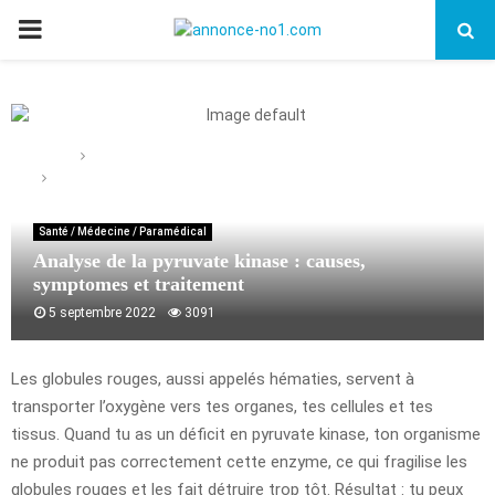
PRIMARY
MENU
Home
Santé / Médecine / Paramédical
Analyse de la pyruvate kinase : causes, symptomes et
traitement
Santé / Médecine / Paramédical
Analyse de la pyruvate kinase : causes,
symptomes et traitement
5 septembre 2022
3091
Les globules rouges, aussi appelés hématies, servent à
transporter l’oxygène vers tes organes, tes cellules et tes
tissus. Quand tu as un déficit en pyruvate kinase, ton organisme
ne produit pas correctement cette enzyme, ce qui fragilise les
globules rouges et les fait détruire trop tôt. Résultat : tu peux