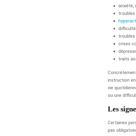
anxiété,
troubles 
hyperact
difficult
troubles
crises c
dépressi
traits a
Concrètement,
instruction en
vie quotidienn
ou une difficu
Les sign
Certaines per
pas obligatoir