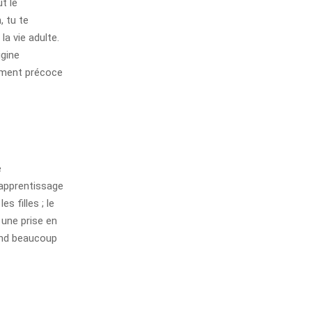
t le
, tu te
a vie adulte.
igine
nement précoce
e
’apprentissage
 filles ; le
 une prise en
pend beaucoup