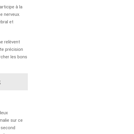
rticipe à la
e nerveux.
bral et
ne relèvent
te précision
ercher les bons
t
deux
alie sur ce
e second