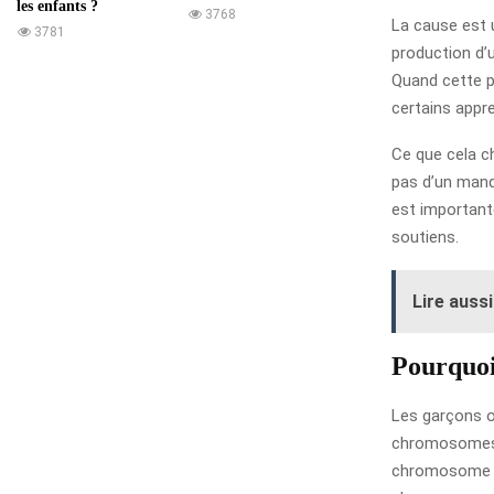
les enfants ?
3768
La cause est
3781
production d’
Quand cette p
certains appr
Ce que cela ch
pas d’un manqu
est importante
soutiens.
Lire aussi
Pourquoi 
Les garçons o
chromosomes 
chromosome a 