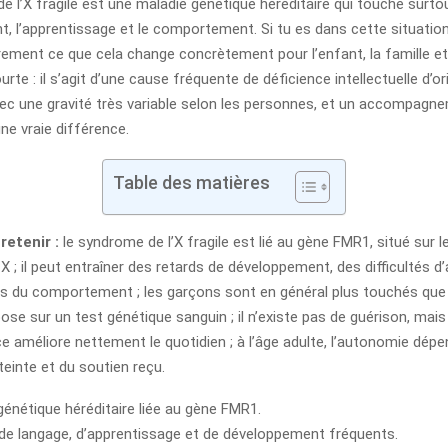
 l’X fragile est une maladie génétique héréditaire qui touche surtou
, l’apprentissage et le comportement. Si tu es dans cette situation
ment ce que cela change concrètement pour l’enfant, la famille et l
rte : il s’agit d’une cause fréquente de déficience intellectuelle d’or
avec une gravité très variable selon les personnes, et un accompag
ne vraie différence.
Table des matières
retenir :
le syndrome de l’X fragile est lié au gène FMR1, situé sur l
; il peut entraîner des retards de développement, des difficultés d
s du comportement ; les garçons sont en général plus touchés que les
ose sur un test génétique sanguin ; il n’existe pas de guérison, mais
e améliore nettement le quotidien ; à l’âge adulte, l’autonomie dé
teinte et du soutien reçu.
génétique héréditaire liée au gène FMR1.
de langage, d’apprentissage et de développement fréquents.