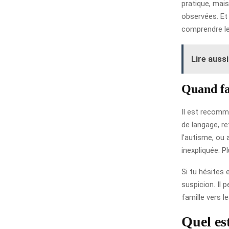
pratique, mais
observées. Et 
comprendre le 
Lire aussi
Quand fau
Il est recomma
de langage, re
l’autisme, ou 
inexpliquée. 
Si tu hésites 
suspicion. Il 
famille vers l
Quel es