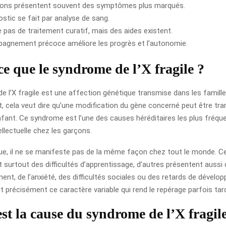
çons présentent souvent des symptômes plus marqués.
ostic se fait par analyse de sang.
te pas de traitement curatif, mais des aides existent.
agnement précoce améliore les progrès et l’autonomie.
ce que le syndrome de l’X fragile ?
e l’X fragile est une affection génétique transmise dans les famille
 cela veut dire qu’une modification du gène concerné peut être tra
nfant. Ce syndrome est l’une des causes héréditaires les plus fréqu
ellectuelle chez les garçons.
que, il ne se manifeste pas de la même façon chez tout le monde. C
 surtout des difficultés d’apprentissage, d’autres présentent aussi 
nt, de l’anxiété, des difficultés sociales ou des retards de dévelo
 précisément ce caractère variable qui rend le repérage parfois tard
est la cause du syndrome de l’X fragil