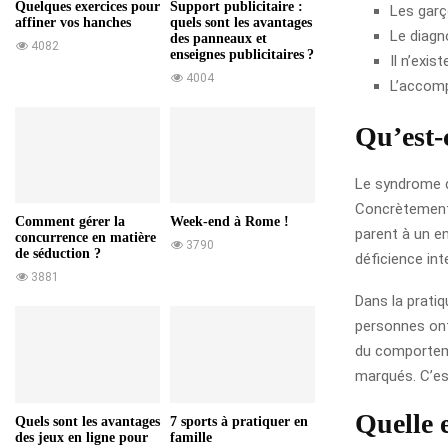
Quelques exercices pour
Support publicitaire :
Les gar
affiner vos hanches
quels sont les avantages
Le diagn
des panneaux et
4082
enseignes publicitaires ?
Il n’exis
4004
L’accomp
Qu’est-
Le syndrome d
Concrètement,
Comment gérer la
Week-end à Rome !
parent à un e
concurrence en matière
3790
de séduction ?
déficience int
3881
Dans la prati
personnes ont
du comporteme
marqués. C’est
Quelle 
Quels sont les avantages
7 sports à pratiquer en
des jeux en ligne pour
famille