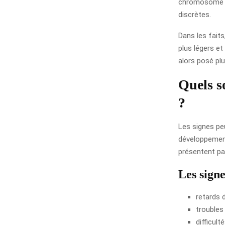
chromosome X 
discrètes.
Dans les faits
plus légers e
alors posé plu
Quels s
?
Les signes peu
développement,
présentent pa
Les signe
retards 
troubles
difficul