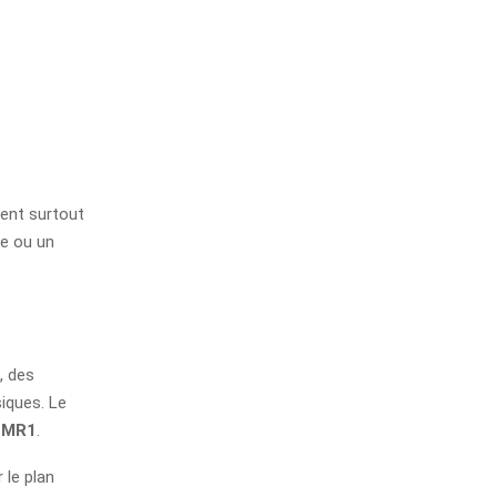
vent surtout
ge ou un
, des
iques. Le
FMR1
.
 le plan