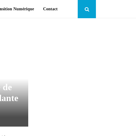
nsition Numérique
Contact
« ) ;
 de
lante