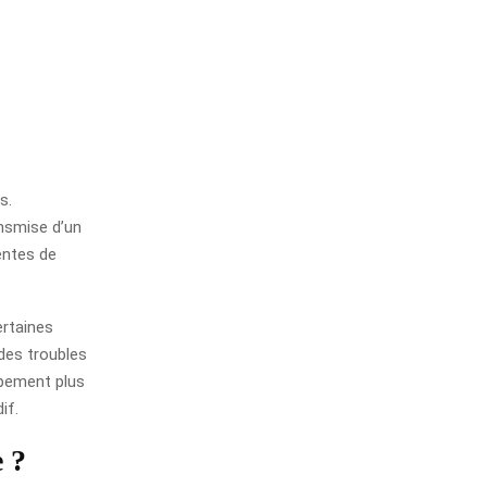
s.
nsmise d’un
entes de
ertaines
des troubles
ppement plus
if.
e ?