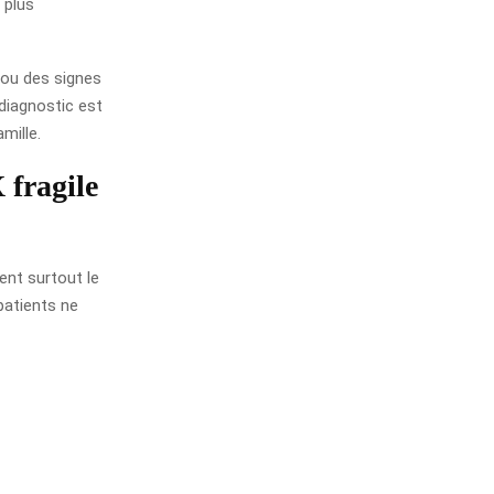
 plus
e ou des signes
diagnostic est
mille.
 fragile
ent surtout le
patients ne