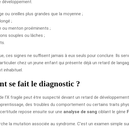
e développement.
rge ou oreilles plus grandes que la moyenne ;
longé ;
e ou menton proéminents ;
tions souples ou lâches ;
ts.
ue, ces signes ne suffisent jamais à eux seuls pour conclure. Ils ser
particulier chez un jeune enfant qui présente déjà un retard de langa
 inhabituel.
 se fait le diagnostic ?
e l’X fragile peut être suspecté devant un retard de développement
’apprentissage, des troubles du comportement ou certains traits phys
 certitude repose ensuite sur une
analyse de sang
ciblant le gène
rche la mutation associée au syndrome. C’est un examen simple sur