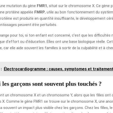
 une mutation du gène
FMR1
, situé sur le chromosome X. Ce gène pa
une protéine appelée
FMRP
, utile au bon fonctionnement du systèm
rotéine est produite en quantité insuffisante, le développement céré
entissages peuvent être perturbés.
ange pour toi, si ton enfant est concerné, c’est que les difficultés 
e d’effort ou d’éducation. Elles ont une base biologique réelle. Cet
, car elle aide souvent les familles à sortir de la culpabilité et à ch
 :
Électrocardiogramme : causes, symptomes et traitemen
les garçons sont souvent plus touchés ?
nt un chromosome X et un chromosome Y, alors que les filles ont 
X. Comme le gène FMR1 se trouve sur le chromosome X, une anom
souvent un impact plus visible chez les garçons. Chez les filles, l