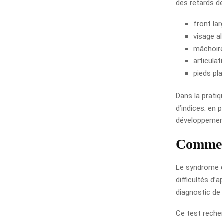
des retards d
front la
visage al
mâchoir
articula
pieds pla
Dans la pratiq
d’indices, en 
développement
Comment
Le syndrome d
difficultés d
diagnostic de
Ce test reche