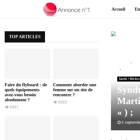
Accueil
En
TOP ARTICLES
Home
Sa
Syndrome 
Santé / Médec
Faire du flyboard : de
Comment aborder une
Syndr
quels équipements
femme sur un site de
avez-vous besoin
rencontre ?
Marti
absolument ?
5003
5897
« ) ;
5 septemb