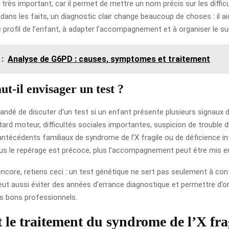
 très important, car il permet de mettre un nom précis sur les diffic
dans les faits, un diagnostic clair change beaucoup de choses : il a
profil de l’enfant, à adapter l’accompagnement et à organiser le suiv
 :
Analyse de G6PD : causes, symptomes et traitement
t-il envisager un test ?
ndé de discuter d’un test si un enfant présente plusieurs signaux d’
tard moteur, difficultés sociales importantes, suspicion de trouble 
antécédents familiaux de syndrome de l’X fragile ou de déficience int
Plus le repérage est précoce, plus l’accompagnement peut être mis en
encore, retiens ceci : un test génétique ne sert pas seulement à co
peut aussi éviter des années d’errance diagnostique et permettre d’or
es bons professionnels.
t le traitement du syndrome de l’X fra