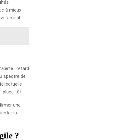
ultés
ide à mieux
i familial.
alerte : retard
du spectre de
ellectuelle
 place tôt.
nfirmer une
ienter la
gile ?