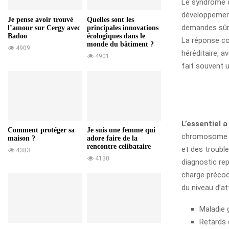
Le syndrome de
développement
Je pense avoir trouvé
Quelles sont les
demandes sûre
l’amour sur Cergy avec
principales innovations
Badoo
écologiques dans le
La réponse cou
monde du bâtiment ?
4909
héréditaire, 
4901
fait souvent u
L’essentiel a 
Comment protéger sa
Je suis une femme qui
chromosome X 
maison ?
adore faire de la
rencontre celibataire
et des trouble
4383
4130
diagnostic rep
charge précoc
du niveau d’at
Maladie 
Retards 