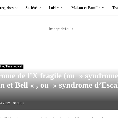
treprises
Société
Loisirs
Maison et Famille
Tra
nté / Médecine / Paramédical
de l’X fragile (ou » syndrome de Martin et Bell « , ou » syndrome d’Escalante 
ine / Paramédical
ome de l’X fragile (ou » syndrome
n et Bell « , ou » syndrome d’Esca
re 2022
3063