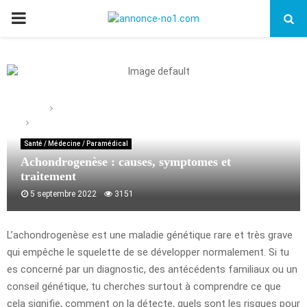
PRIMARY
MENU
Home
Santé / Médecine / Paramédical
Achondrogenèse : causes, symptomes et traitement
Santé / Médecine / Paramédical
Achondrogenèse : causes, symptomes et
traitement
5 septembre 2022
3151
L’achondrogenèse est une maladie génétique rare et très grave
qui empêche le squelette de se développer normalement. Si tu
es concerné par un diagnostic, des antécédents familiaux ou un
conseil génétique, tu cherches surtout à comprendre ce que
cela signifie, comment on la détecte, quels sont les risques pour