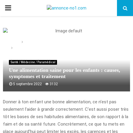
PRIMARY
MENU
Home
Santé / Médecine / Paramédical
Une alimentation saine pour les enfants : causes, symptomes et
traitement
Santé / Médecine / Paramédical
Une alimentation saine pour les enfants : causes,
symptomes et traitement
5 septembre 2022
3132
Donner à ton enfant une bonne alimentation, ce n’est pas
seulement l’aider à grandir correctement. C’est aussi poser très
tôt les bases de ses habitudes alimentaires, de son rapport à la
faim et de sa santé future. Concrètement, ce que tu mets en
place aujourd’hui peut limiter les excès, les carences et les