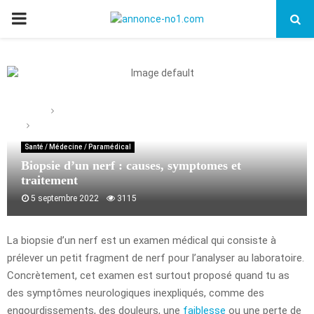
PRIMARY
MENU
Home
Santé / Médecine / Paramédical
Biopsie d’un nerf : causes, symptomes et traitement
Santé / Médecine / Paramédical
Biopsie d’un nerf : causes, symptomes et
traitement
5 septembre 2022
3115
La biopsie d’un nerf est un examen médical qui consiste à
prélever un petit fragment de nerf pour l’analyser au laboratoire.
Concrètement, cet examen est surtout proposé quand tu as
des symptômes neurologiques inexpliqués, comme des
engourdissements, des douleurs, une
faiblesse
ou une perte de