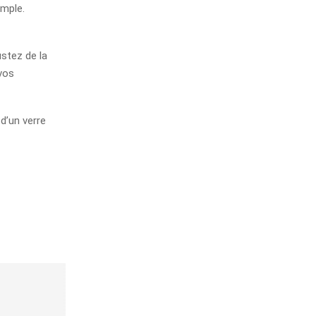
emple.
stez de la
vos
d’un verre