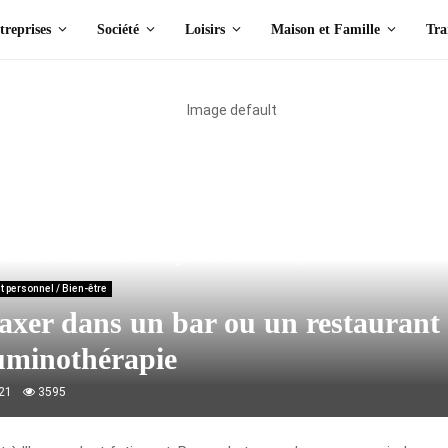
treprises
Société
Loisirs
Maison et Famille
Tra
veloppement personnel / Bien-être
r dans un bar ou un restaurant grâce à la luminothérapie
 personnel / Bien-être
laxer dans un bar ou un restaurant
luminothérapie
021
3595