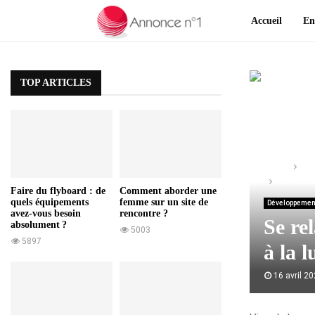
Accueil
En
TOP ARTICLES
Home
Dé
Se relaxe
Faire du flyboard : de
Comment aborder une
quels équipements
femme sur un site de
Développement
avez-vous besoin
rencontre ?
Se re
absolument ?
5003
5897
à la 
16 avril 2