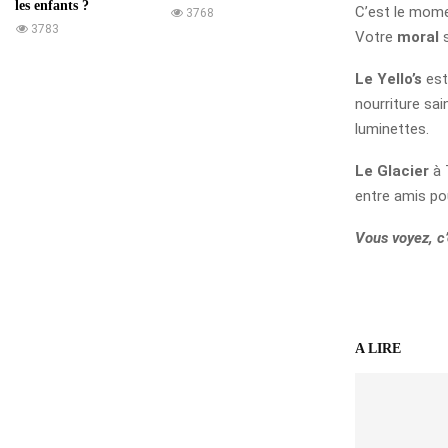
les enfants ?
C’est le momen
3768
3783
Votre
moral
s
Le Yello’s
est
nourriture sa
luminettes.
Le Glacier
à 
entre amis pou
Vous voyez, c’
A LIRE