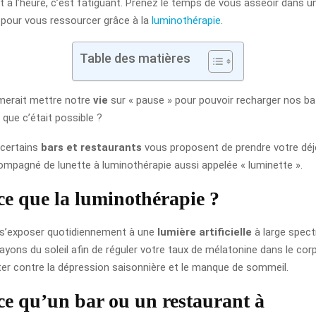
t à l’heure, c’est fatiguant. Prenez le temps de vous asseoir dans u
 pour vous ressourcer grâce à la
luminothérapie
.
Table des matières
imerait mettre notre
vie
sur « pause » pour pouvoir recharger nos bat
 que c’était possible ?
 certains
bars et restaurants
vous proposent de prendre votre déj
ompagné de lunette à luminothérapie aussi appelée « luminette ».
ce que la luminothérapie ?
 s’exposer quotidiennement à une
lumière artificielle
à large spect
rayons du soleil afin de réguler votre taux de mélatonine dans le cor
ter contre la dépression saisonnière et le manque de sommeil.
ce qu’un bar ou un restaurant à