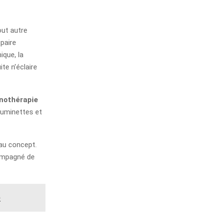
ut autre
paire
ique, la
te n’éclaire
nothérapie
luminettes et
au concept.
compagné de
e