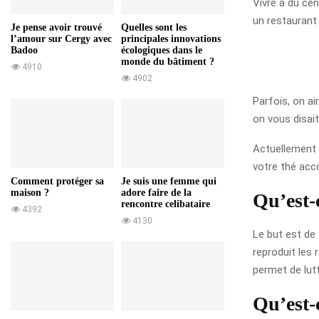
Vivre à du cen
un restaurant
Je pense avoir trouvé
Quelles sont les
l’amour sur Cergy avec
principales innovations
Badoo
écologiques dans le
monde du bâtiment ?
4910
4902
Parfois, on a
on vous disait
Actuellement
votre thé acc
Comment protéger sa
Je suis une femme qui
maison ?
adore faire de la
Qu’est-
rencontre celibataire
4392
4130
Le but est de
reproduit les 
permet de lut
Qu’est-