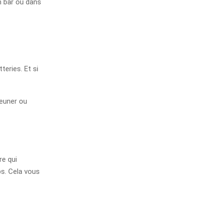
n bar ou dans
teries. Et si
euner ou
re qui
ps. Cela vous