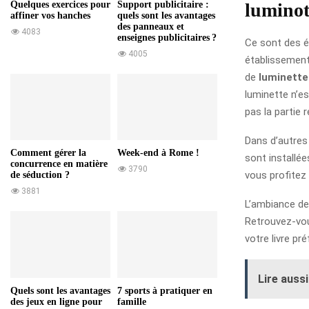
luminot
Quelques exercices pour
Support publicitaire :
affiner vos hanches
quels sont les avantages
des panneaux et
4083
enseignes publicitaires ?
Ce sont des é
4005
établissement
de
luminette
luminette n’es
pas la partie r
Dans d’autres
Comment gérer la
Week-end à Rome !
sont installé
concurrence en matière
3790
vous profitez
de séduction ?
3881
L’ambiance de
Retrouvez-vo
votre livre pr
Lire aussi
Quels sont les avantages
7 sports à pratiquer en
des jeux en ligne pour
famille